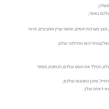
שלכם באתר;
צב מערכות יחסים, תחומי עניין ותחביבים, פרטי
קטרוני ו/או הניוזלטר שלנו;
ו, הכולל את השם שלכם, הכתובת, מספר
יל, ותוכן התגובות שלכם;
טא-דאתה שלו;