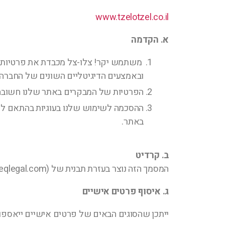
www.tzelotzel.co.il
א. הקדמה
משתמש יקר! צלו-צל מכבדת את פרטיותך,
ובאמצעים הדיגיטליים השונים של החברה.
הפרטיות של המבקרים באתר שלנו חשובה ל
ההסכמה לשימוש שלנו בעוגיות בהתאם לת
באתר.
ב. קרדיט
המסמך הזה נוצר בעזרת תבנית של SEQ Legal (seqlegal.com) ושונתה על ידי Website Planet (
ג. איסוף פרטים אישיים
ייתכן שהסוגים הבאים של פרטים אישיים ייאספו,