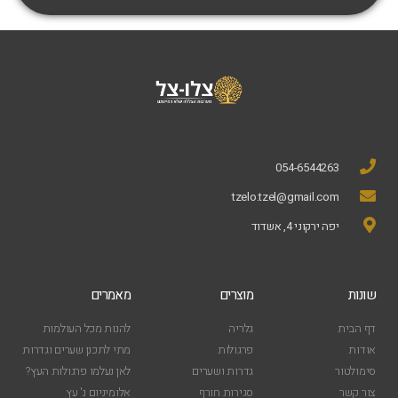
054-6544263
tzelo.tzel@gmail.com
יפה ירקוני 4, אשדוד
שונות
מוצרים
מאמרים
דף הבית
גלריה
להנות מכל העולמות
אודות
פרגולות
מתי לתכנן שערים וגדרות
סימולטור
גדרות ושערים
לאן נעלמו פרגולות העץ?
צור קשר
סגירות חורף
אלומיניום נ' עץ