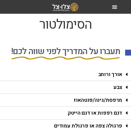
הסימולטור
תעברו על המדריך לפני שווה לכם!​
פתח סרגל נגישות
אורך ורוחב
צבע
מרפסת/גינה/פנטהאוז
דגם רפפות או דגם הייטק
פרגולה צפה או פרגולת עמודים