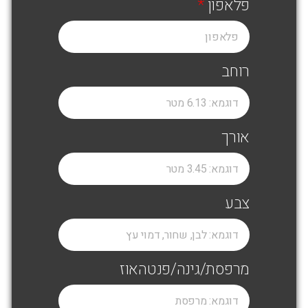
פלאפון
רוחב
אורך
צבע
מרפסת/גינה/פנטהאוז