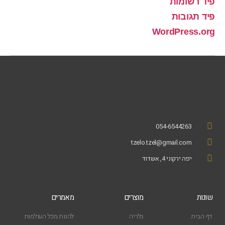
פיד רשומות
פיד תגובות
WordPress.org
054-6544263
tzelo.tzel@gmail.com
יפה ירקוני 4, אשדוד
שונות
מוצרים
מאמרים
דף הבית
גלריה
להנות מכל העולמות