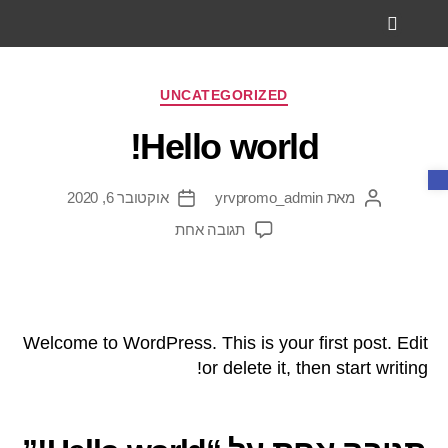
מעוניינים להתחדש בפרגולת אלומיניום?
סגירות חורף
גדרות ושערים
UNCATEGORIZED
Hello world!
פתח סרגל נגישות
מאת
yrvpromo_admin
אוקטובר 6, 2020
תגובה אחת
Welcome to WordPress. This is your first post. Edit
or delete it, then start writing!